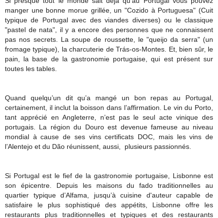
Si presque tout le monde sait déjà qu’au Portugal vous pouvez
manger une bonne morue grillée, un "Cozido à Portuguesa" (Cuit
typique de Portugal avec des viandes diverses) ou le classique
"pastel de nata", il y a encore des personnes que ne connaissent
pas nos secrets. La soupe de roussette, le "queijo da serra" (un
fromage typique), la charcuterie de Trás-os-Montes. Et, bien sûr, le
pain, la base de la gastronomie portugaise, qui est présent sur
toutes les tables.
Quand quelqu’un dit qu’a mangé un bon repas au Portugal,
certainement, il inclut la boisson dans l’affirmation. Le vin du Porto,
tant apprécié en Angleterre, n’est pas le seul acte vinique des
portugais. La région du Douro est devenue fameuse au niveau
mondial à cause de ses vins certificats DOC, mais les vins de
l’Alentejo et du Dão réunissent, aussi, plusieurs passionnés.
Si Portugal est le fief de la gastronomie portugaise, Lisbonne est
son épicentre. Depuis les maisons du fado traditionnelles au
quartier typique d’Alfama, jusqu’à cuisine d'auteur capable de
satisfaire le plus sophistiqué des appétits, Lisbonne offre les
restaurants plus traditionnelles et typiques et des restaurants