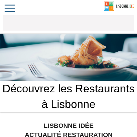
CONTACT
INVESTIR
COMPORTA
ALGARVE
LE PORTUGAL
Toggle
navigation
Découvrez les Restaurants
à Lisbonne
LISBONNE IDÉE
ACTUALITÉ RESTAURATION