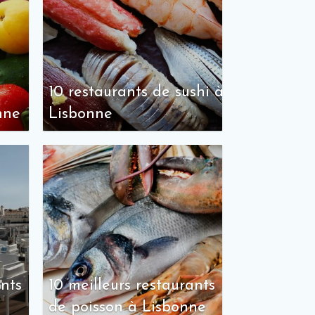
10 restaurants de sushi à
nne
Lisbonne
ants
10 meilleurs restaurants
de poisson à Lisbonne