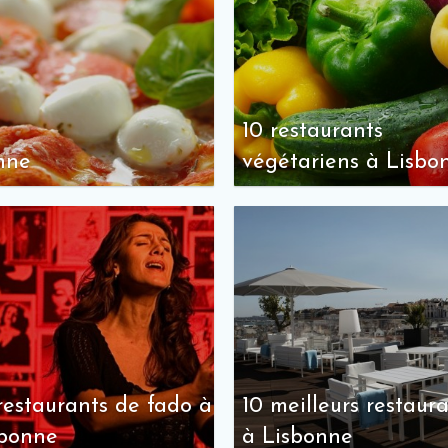
10 restaurants
onne
végétariens à Lisbo
restaurants de fado à
10 meilleurs restaur
sbonne
à Lisbonne