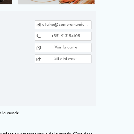
otalho@comeromundo.com
+351 213154105
Voir la carte
Site internet
 la viande.