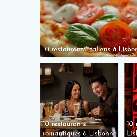
10 restaurants italiens à Lisb
10 restaurants
10 
romantiques à Lisbonne
Li