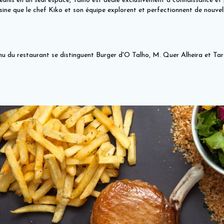
éunis en un seul espace, Talho est dédié exclusivement à connaissance et
sine que le chef Kiko et son équipe explorent et perfectionnent de nouvell
nu du restaurant se distinguent Burger d'O Talho, M. Quer Alheira et Tar