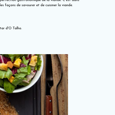
 perfection gastronomique de la viande. C'est dans
es façons de savourer et de cuisiner la viande.
tar d'O Talho.