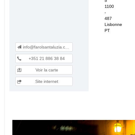
5
1100
-
487
Lisbonne
PT
info@farolsantaluzia.com
+351 21 886 38 84
Voir la carte
Site internet