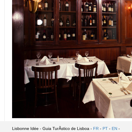
Lisbonne Idée - Guia TurÃ­stico de Lisboa -
FR
-
PT
-
EN
-