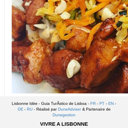
Lisbonne Idée - Guia TurÃ­stico de Lisboa -
FR
-
PT
-
EN
-
DE
-
RU
- Réalisé par
DuneAdviser
& Partenaire de
Dunegestion
VIVRE A LISBONNE