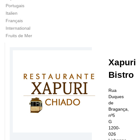
Portugais
Italien
Français
International
Fruits de Mer
Xapuri
Bistro
Rua
Duques
de
Bragança,
nº5
G
1200-
026