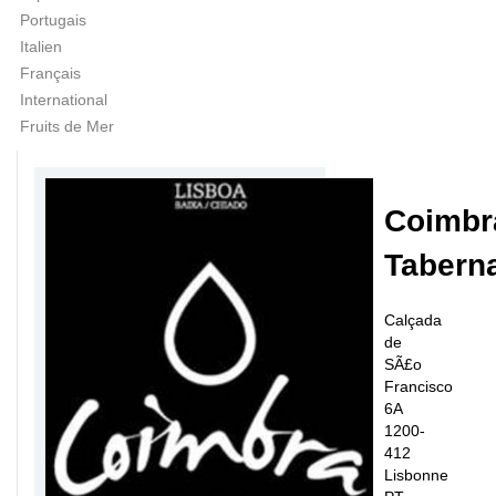
Portugais
Italien
Français
International
Fruits de Mer
Coimbr
Tabern
Calçada
de
SÃ£o
Francisco
6A
1200-
412
Lisbonne