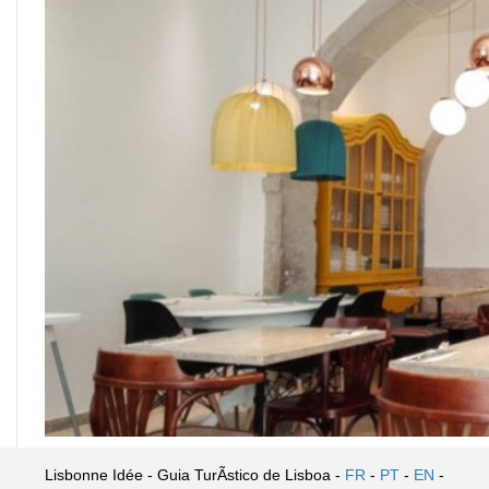
Lisbonne Idée - Guia TurÃ­stico de Lisboa -
FR
-
PT
-
EN
-