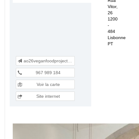
Rua
Vitor,
26
1200
-
484
Lisbonne
PT
ao26veganfoodproject@gmail.com
967 989 184
Voir la carte
Site internet