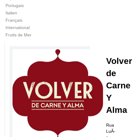
Portugais
Italien
Français
International
Fruits de Mer
Volver
de
Carne
Y
Alma
Rua
LuÃ­