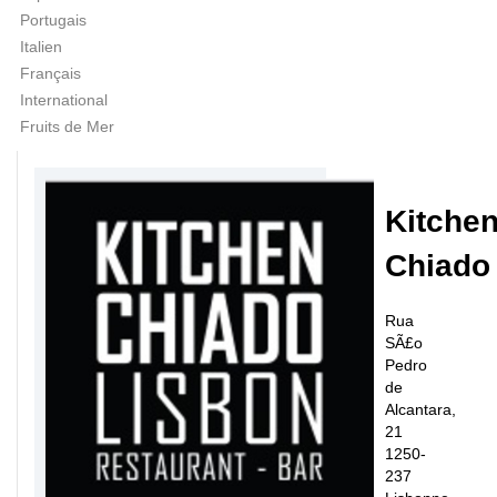
Portugais
Italien
Français
International
Fruits de Mer
Kitche
Chiado
Rua
SÃ£o
Pedro
de
Alcantara,
21
1250-
237