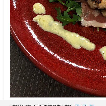
Lisbonne Idée - Guia TurÃ­stico de Lisboa -
FR
-
PT
-
EN
-