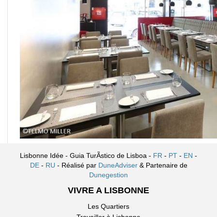
Lisbonne Idée - Guia TurÃ­stico de Lisboa -
FR
-
PT
-
EN
-
DE
-
RU
- Réalisé par
DuneAdviser
& Partenaire de
Dunegestion
VIVRE A LISBONNE
Les Quartiers