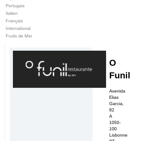
Portugais
Italien
Français
International
Fruits de Mer
O
Funil
Avenida
Elias
Garcia,
82
A
1050-
100
Lisbonne