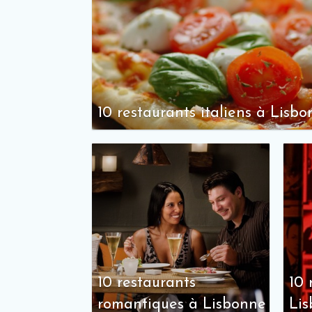
10 restaurants italiens à Lisb
10 restaurants
10 
romantiques à Lisbonne
Li