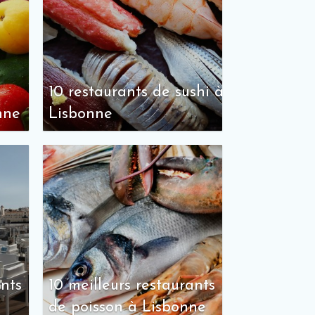
10 restaurants de sushi à
nne
Lisbonne
ants
10 meilleurs restaurants
de poisson à Lisbonne