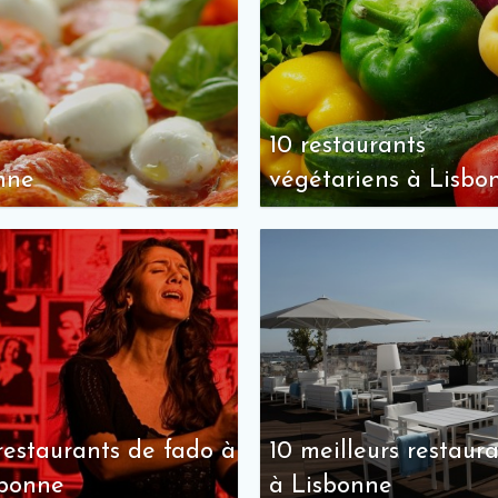
10 restaurants
onne
végétariens à Lisbo
restaurants de fado à
10 meilleurs restaur
sbonne
à Lisbonne