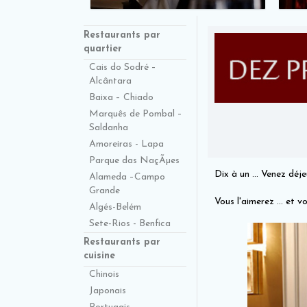
Restaurants par
quartier
Cais do Sodré –
Alcântara
Baixa – Chiado
Marquês de Pombal –
Saldanha
Amoreiras - Lapa
Parque das NaçÃµes
Dix à un ... Venez déj
Alameda –Campo
Grande
Vous l'aimerez ... et 
Algés-Belém
Sete-Rios - Benfica
Restaurants par
cuisine
Chinois
Japonais