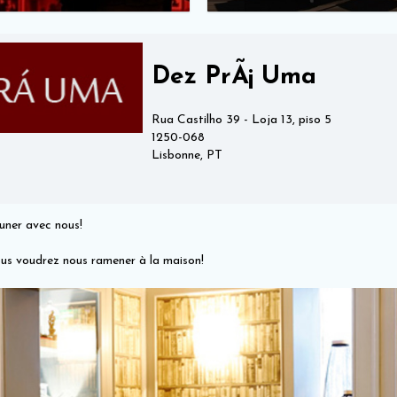
Dez PrÃ¡ Uma
Rua Castilho 39 - Loja 13, piso 5
1250-068
Lisbonne, PT
euner avec nous!
vous voudrez nous ramener à la maison!