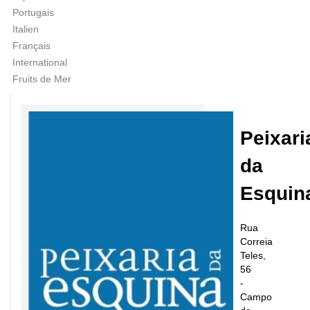
Portugais
Italien
Français
International
Fruits de Mer
Peixari
da
Esquin
Rua
Correia
Teles,
56
-
Campo