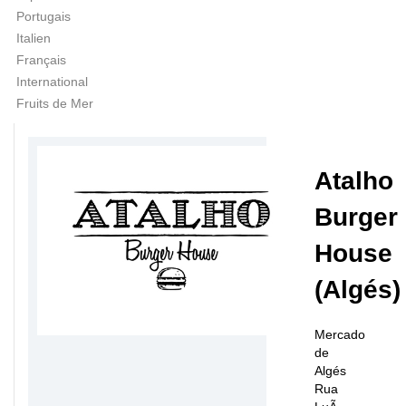
Portugais
Italien
Français
International
Fruits de Mer
Atalho
Burger
House
(Algés)
Mercado
de
Algés
Rua