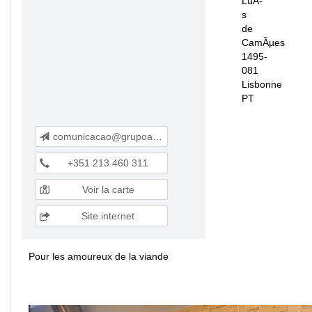
LuÃ­
s
de
CamÃµes
1495-
081
Lisbonne
PT
comunicacao@grupoatalho.pt
+351 213 460 311
Voir la carte
Site internet
Pour les amoureux de la viande