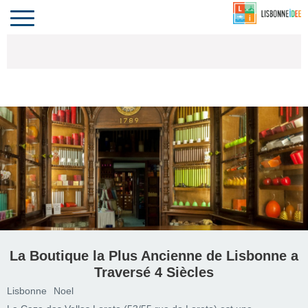
CONTACT
INVESTIR
COMPORTA
ALGARVE
LE PORTUGAL
Toggle
navigation
La Boutique la Plus Ancienne de Lisbonne a
Traversé 4 Siècles
Lisbonne
Noel