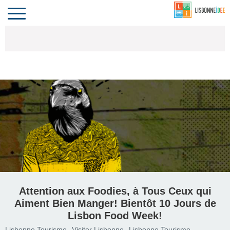
CONTACT
INVESTIR
COMPORTA
ALGARVE
LE PORTUGAL
Toggle
navigation
Attention aux Foodies, à Tous Ceux qui
Aiment Bien Manger! Bientôt 10 Jours de
Lisbon Food Week!
Lisbonne Tourisme
Visiter Lisbonne
Lisbonne Tourisme