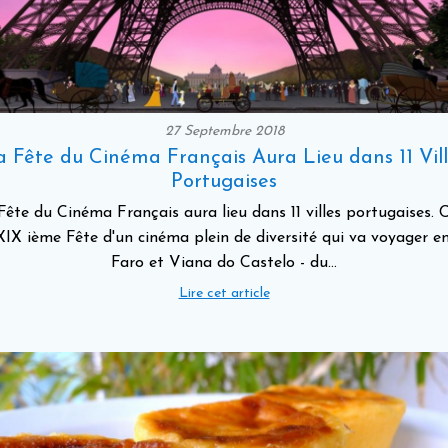
27 Septembre 2018
a Fête du Cinéma Français Aura Lieu dans 11 Vill
Portugaises
Fête du Cinéma Français aura lieu dans 11 villes portugaises. C
XIX ième Fête d'un cinéma plein de diversité qui va voyager e
Faro et Viana do Castelo - du…
Lire cet article