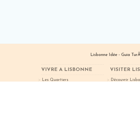
Lisbonne Idée - Guia TurÃ
VIVRE A LISBONNE
VISITER L
Les Quartiers
Découvrir Lisb
Travailler à Lisbonne
Activités
Liste Hôtels
Liste Restaura
VGPT I â€ Investimentos ImobiliÃ¡rios, Lda. | ©