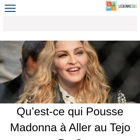
CONTACT
INVESTIR
COMPORTA
ALGARVE
LE PORTUGAL
Toggle
navigation
Qu’est-ce qui Pousse
Madonna à Aller au Tejo