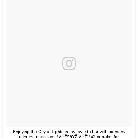
Enjoying the City of Lights in my favorite bar with so many
talented musicians!! ðŸŽ¶ðŸŽ¸ðŸŽ¹! @mertalas for