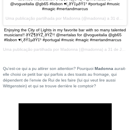
@vogueitalia @gb65 #lisbon ♥ï¸ðŸ‡µðŸ‡¹ #portugal #music
#magic #mertandmarcus
Uma publicação partilhada por
Madonna
(@madonna) a
31 de Jul, 2018 às 11:44 PDT
Enjoying the City of Lights in my favorite bar with so many talented
musicians!! ðŸŽ¶ðŸŽ¸ðŸŽ¹! @mertalas for @vogueitalia @gb65
#lisbon ♥ï¸ðŸ‡µðŸ‡¹ #portugal #music #magic #mertandmarcus
Uma publicação partilhada por
Madonna
(@madonna) a
31 de Jul, 2018 às 11:44 PDT
Qu'est-ce qui a pu attirer son attention? Pourquoi
Madonna
aurait-
elle choisi ce petit bar qui parfois a des toasts au fromage, qui
dépendent de l’envie de Rui de les faire (lui qui veut lire aussi
Wittgenstein) et qui se trouve derrière le comptoir?