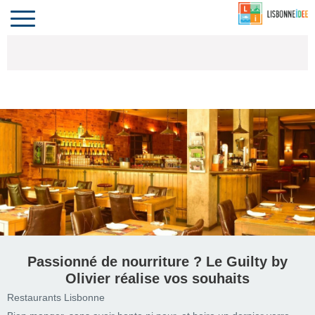
CONTACT
INVESTIR
COMPORTA
ALGARVE
LE PORTUGAL
Toggle
navigation
Passionné de nourriture ? Le Guilty by
Olivier réalise vos souhaits
Restaurants Lisbonne