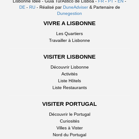
Lisbonne Idée - Guia TurÃ­stico de Lisboa -
FR
-
PT
-
EN
-
DE
-
RU
- Réalisé par
DuneAdviser
& Partenaire de
Dunegestion
VIVRE A LISBONNE
Les Quartiers
Travailler à Lisbonne
VISITER LISBONNE
Découvrir Lisbonne
Activités
Liste Hôtels
Liste Restaurants
VISITER PORTUGAL
Découvrir le Portugal
Curiosités
Villes à Vister
Nord du Portugal