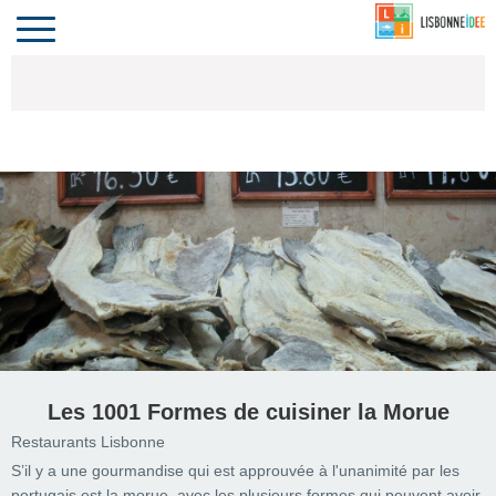
CONTACT
INVESTIR
COMPORTA
ALGARVE
LE PORTUGAL
Toggle
navigation
Les 1001 Formes de cuisiner la Morue
Restaurants Lisbonne
S’il y a une gourmandise qui est approuvée à l'unanimité par les
portugais est la morue, avec les plusieurs formes qui peuvent avoir