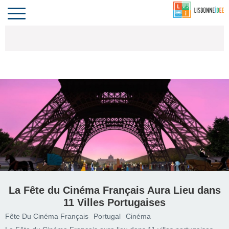
CONTACT
INVESTIR
COMPORTA
ALGARVE
LE PORTUGAL
Toggle
navigation
La Fête du Cinéma Français Aura Lieu dans
11 Villes Portugaises
Fête Du Cinéma Français
Portugal
Cinéma