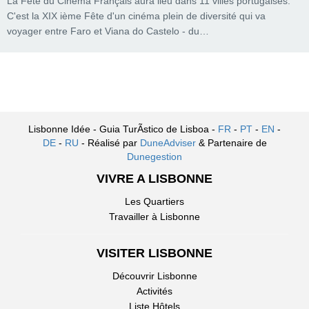
La Fête du Cinéma Français aura lieu dans 11 villes portugaises.
C'est la XIX ième Fête d'un cinéma plein de diversité qui va
voyager entre Faro et Viana do Castelo - du…
Lisbonne Idée - Guia TurÃ­stico de Lisboa -
FR
-
PT
-
EN
-
DE
-
RU
- Réalisé par
DuneAdviser
& Partenaire de
Dunegestion
VIVRE A LISBONNE
Les Quartiers
Travailler à Lisbonne
VISITER LISBONNE
Découvrir Lisbonne
Activités
Liste Hôtels