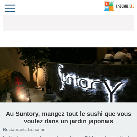
CONTACT
INVESTIR
COMPORTA
ALGARVE
LE PORTUGAL
Toggle
navigation
Au Suntory, mangez tout le sushi que vous
voulez dans un jardin japonais
Restaurants Lisbonne