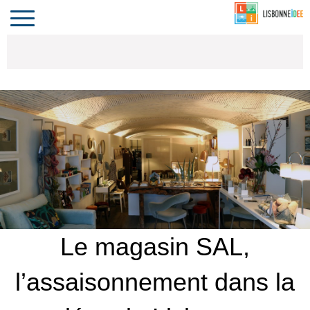
CONTACT
INVESTIR
COMPORTA
ALGARVE
LE PORTUGAL
Toggle
navigation
Le magasin SAL,
l’assaisonnement dans la