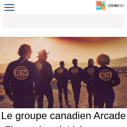
CONTACT
INVESTIR
COMPORTA
ALGARVE
LE PORTUGAL
Toggle
navigation
Le groupe canadien Arcade