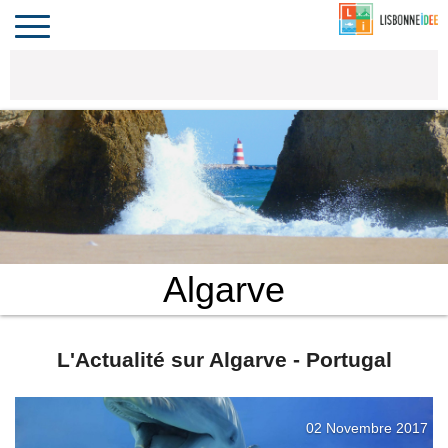
CONTACT
INVESTIR
COMPORTA
ALGARVE
LE PORTUGAL
Toggle
navigation
Algarve
L'Actualité sur Algarve - Portugal
02 Novembre 2017