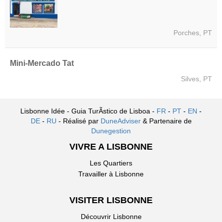
Porches, PT
Mini-Mercado Tat
Silves, PT
Lisbonne Idée - Guia TurÃ­stico de Lisboa -
FR
-
PT
-
EN
-
DE
-
RU
- Réalisé par
DuneAdviser
& Partenaire de
Dunegestion
VIVRE A LISBONNE
Les Quartiers
Travailler à Lisbonne
VISITER LISBONNE
Découvrir Lisbonne