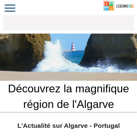
CONTACT
INVESTIR
COMPORTA
ALGARVE
LE PORTUGAL
Toggle
navigation
Découvrez la magnifique
région de l'Algarve
L'Actualité sur Algarve - Portugal