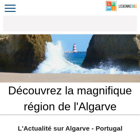
CONTACT
INVESTIR
COMPORTA
ALGARVE
LE PORTUGAL
Toggle
navigation
Découvrez la magnifique
région de l'Algarve
L'Actualité sur Algarve - Portugal