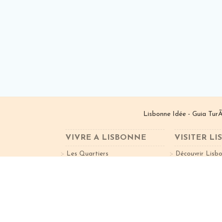
Lisbonne Idée - Guia TurÃ
VIVRE A LISBONNE
VISITER L
Les Quartiers
Découvrir Lisb
Travailler à Lisbonne
Activités
Liste Hôtels
Liste Restaura
VGPT I â€ Investimentos ImobiliÃ¡rios, Lda. | ©