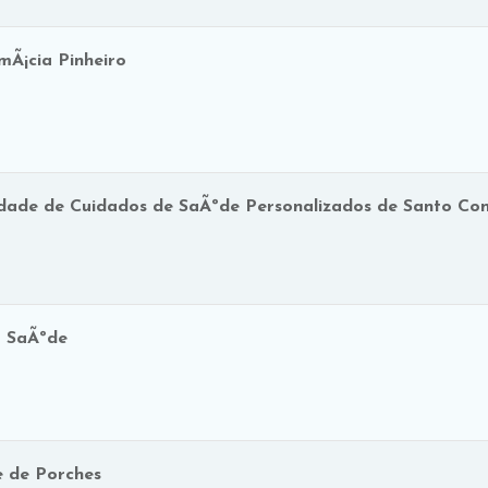
mÃ¡cia Pinheiro
dade de Cuidados de SaÃºde Personalizados de Santo Con
a SaÃºde
e de Porches