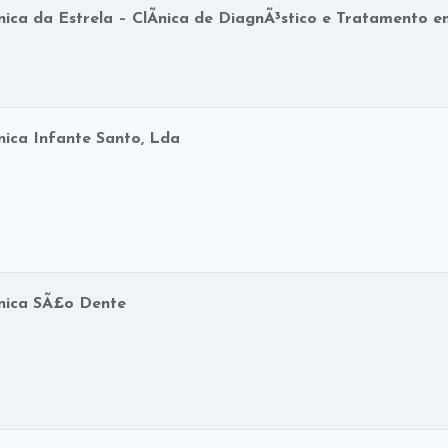
­nica da Estrela – ClÃ­nica de DiagnÃ³stico e Tratamento e
­nica Infante Santo, Lda
­nica SÃ£o Dente