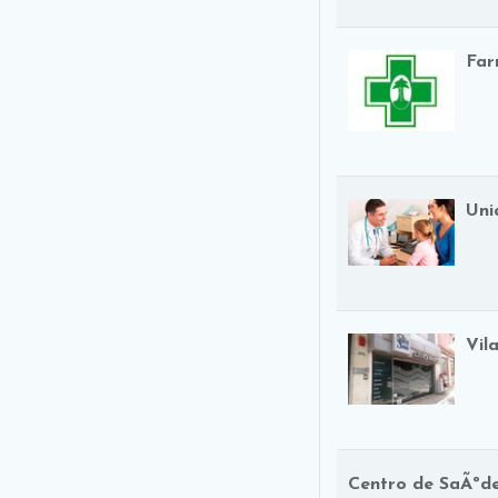
Far
Uni
Vil
Centro de SaÃºd