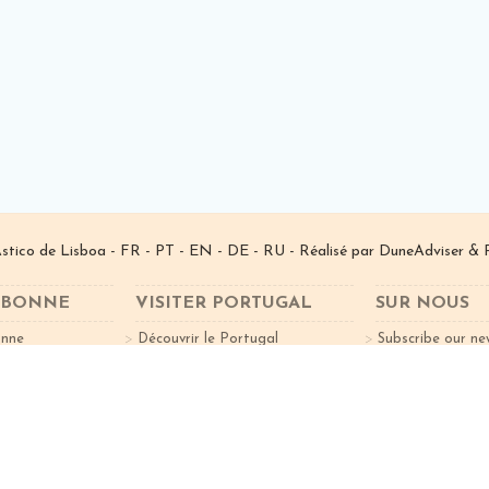
­stico de Lisboa -
FR
-
PT
-
EN
-
DE
-
RU
- Réalisé par
DuneAdviser
& 
ISBONNE
VISITER PORTUGAL
SUR NOUS
onne
Découvrir le Portugal
Subscribe our ne
Curiosités
Villes à Vister
nts
Nord du Portugal
 Lisbonne Idée