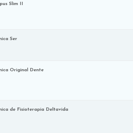
pus Slim II
nica Ser
­nica Original Dente
­nica de Fisioterapia Deltavida