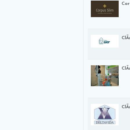
Cor
ClÃ­
ClÃ
ClÃ