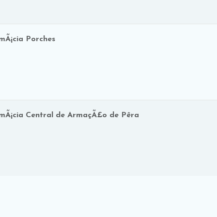
mÃ¡cia Porches
mÃ¡cia Central de ArmaçÃ£o de Pêra