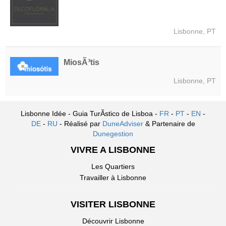
Lisbonne, PT
MiosÃ³tis
Lisbonne, PT
Lisbonne Idée - Guia TurÃ­stico de Lisboa -
FR
-
PT
-
EN
-
DE
-
RU
- Réalisé par
DuneAdviser
& Partenaire de
Dunegestion
VIVRE A LISBONNE
Les Quartiers
Travailler à Lisbonne
VISITER LISBONNE
Découvrir Lisbonne