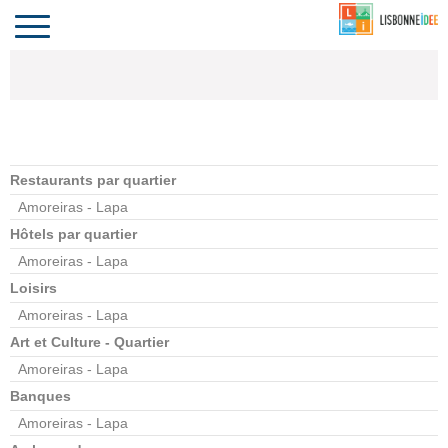
CONTACT
INVESTIR
COMPORTA
ALGARVE
LE PORTUGAL
Toggle
navigation
Restaurants par quartier
Amoreiras - Lapa
Hôtels par quartier
Amoreiras - Lapa
Loisirs
Amoreiras - Lapa
Art et Culture - Quartier
Amoreiras - Lapa
Banques
Amoreiras - Lapa