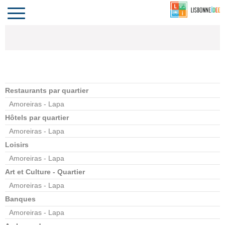
CONTACT
INVESTIR
COMPORTA
ALGARVE
LE PORTUGAL
Toggle
navigation
Restaurants par quartier
Amoreiras - Lapa
Hôtels par quartier
Amoreiras - Lapa
Loisirs
Amoreiras - Lapa
Art et Culture - Quartier
Amoreiras - Lapa
Banques
Amoreiras - Lapa