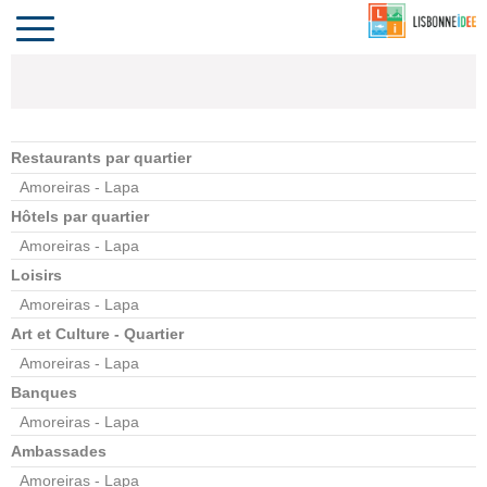
CONTACT
INVESTIR
COMPORTA
ALGARVE
LE PORTUGAL
Toggle
navigation
Restaurants par quartier
Amoreiras - Lapa
Hôtels par quartier
Amoreiras - Lapa
Loisirs
Amoreiras - Lapa
Art et Culture - Quartier
Amoreiras - Lapa
Banques
Amoreiras - Lapa
Ambassades
Amoreiras - Lapa