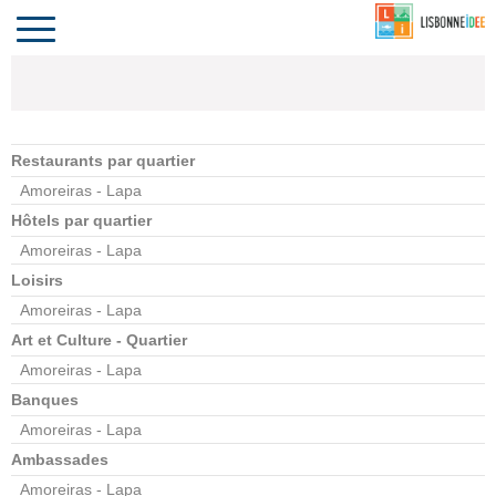
CONTACT
INVESTIR
COMPORTA
ALGARVE
LE PORTUGAL
Toggle
navigation
Restaurants par quartier
Amoreiras - Lapa
Hôtels par quartier
Amoreiras - Lapa
Loisirs
Amoreiras - Lapa
Art et Culture - Quartier
Amoreiras - Lapa
Banques
Amoreiras - Lapa
Ambassades
Amoreiras - Lapa