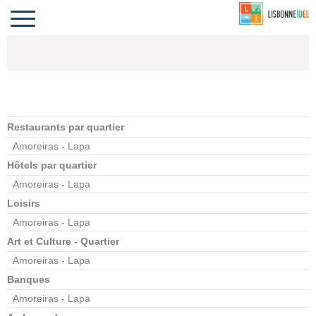
CONTACT
INVESTIR
COMPORTA
ALGARVE
LE PORTUGAL
Toggle
navigation
Restaurants par quartier
Amoreiras - Lapa
Hôtels par quartier
Amoreiras - Lapa
Loisirs
Amoreiras - Lapa
Art et Culture - Quartier
Amoreiras - Lapa
Banques
Amoreiras - Lapa