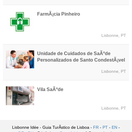
FarmÃ¡cia Pinheiro
Lisbonne, PT
Unidade de Cuidados de SaÃºde
Personalizados de Santo CondestÃ¡vel
Lisbonne, PT
Vila SaÃºde
Lisbonne, PT
Lisbonne Idée - Guia TurÃ­stico de Lisboa -
FR
-
PT
-
EN
-