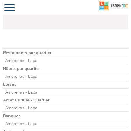
CONTACT
INVESTIR
COMPORTA
ALGARVE
LE PORTUGAL
Toggle
navigation
Restaurants par quartier
Amoreiras - Lapa
Hôtels par quartier
Amoreiras - Lapa
Loisirs
Amoreiras - Lapa
Art et Culture - Quartier
Amoreiras - Lapa
Banques
Amoreiras - Lapa