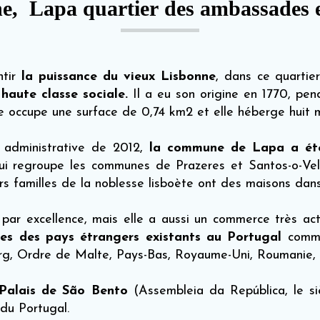
e, Lapa quartier des ambassades 
ntir
la puissance du vieux Lisbonne
, dans ce quartier
 haute classe sociale.
Il a eu son origine en 1770, pen
occupe une surface de 0,74 km2 et elle héberge huit mi
n administrative de 2012,
la commune de Lapa a été 
qui regroupe les communes de Prazeres et Santos-o-Vel
urs familles de la noblesse lisboète ont des maisons dans
 par excellence, mais elle a aussi un commerce très ac
es des pays étrangers existants au Portugal
comme
urg, Ordre de Malte, Pays-Bas, Royaume-Uni, Roumanie, 
e Palais de São Bento
(Assembleia da República, le s
e du Portugal.