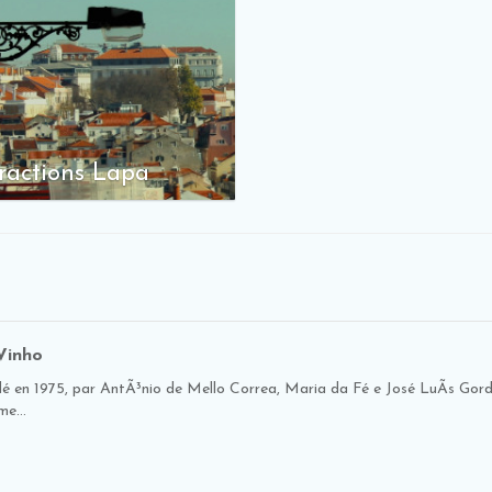
ractions Lapa
 Vinho
é en 1975, par AntÃ³nio de Mello Correa, Maria da Fé e José LuÃ­s Gordo
e...