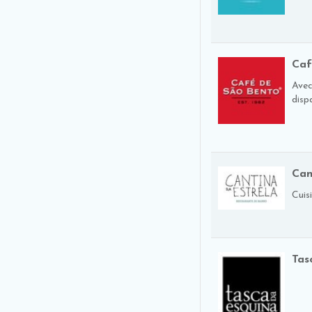
Caf
Avec
dispa
Can
Cuis
Tas