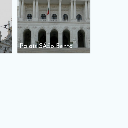
Palais SÃ£o Bento