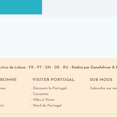
­stico de Lisboa -
FR
-
PT
-
EN
-
DE
-
RU
- Réalisé par
DuneAdviser
& 
ISBONNE
VISITER PORTUGAL
SUR NOUS
onne
Découvrir le Portugal
Subscribe our ne
Curiosités
Villes à Vister
nts
Nord du Portugal