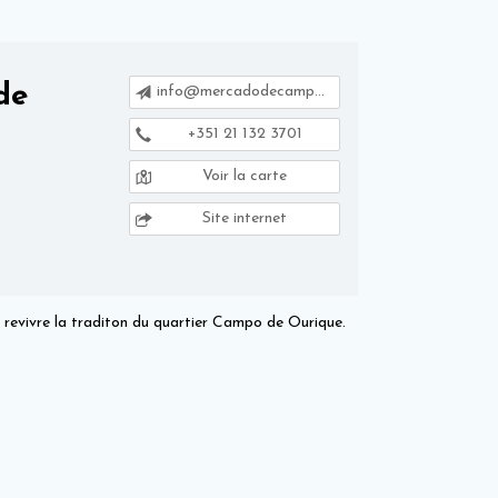
de
info@mercadodecampodeourique.pt
+351 21 132 3701
Voir la carte
Site internet
re revivre la traditon du quartier Campo de Ourique.