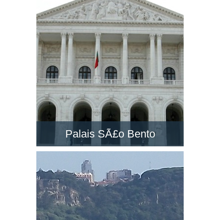
un des grands monuments à Lisbonne. Visitez-
la et découvrez le paysage dans son belvédère
!
Palais SÃ£o Bento
Le PalÃ¡cio de SÃ£o Bento est un majestueux
palais néo-classique situé à Lisbonne.
Découvrez le siège du Parlement du Portugal !