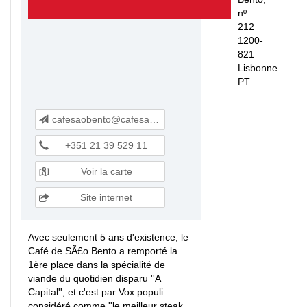
nº
212
1200-
821
Lisbonne
PT
cafesaobento@cafesaobento.com
+351 21 39 529 11
Voir la carte
Site internet
Avec seulement 5 ans d'existence, le
Café de SÃ£o Bento a remporté la
1ère place dans la spécialité de
viande du quotidien disparu ''A
Capital'', et c'est par Vox populi
considéré comme ''le meilleur steak