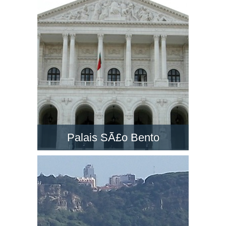
un des grands monuments à Lisbonne. Visitez-
la et découvrez le paysage dans son belvédère
!
Palais SÃ£o Bento
Le PalÃ¡cio de SÃ£o Bento est un majestueux
palais néo-classique situé à Lisbonne.
Découvrez le siège du Parlement du Portugal !