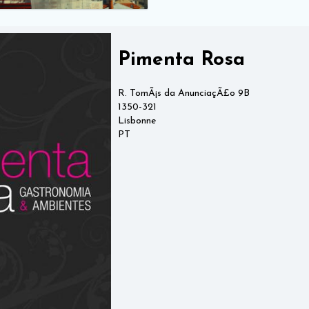
Pimenta Rosa
R. TomÃ¡s da AnunciaçÃ£o 9B
1350-321
Lisbonne
PT