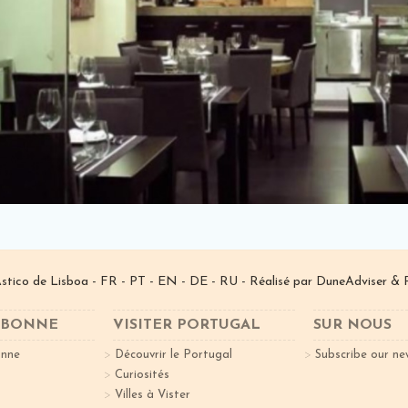
­stico de Lisboa -
FR
-
PT
-
EN
-
DE
-
RU
- Réalisé par
DuneAdviser
& 
ISBONNE
VISITER PORTUGAL
SUR NOUS
onne
Découvrir le Portugal
Subscribe our ne
Curiosités
Villes à Vister