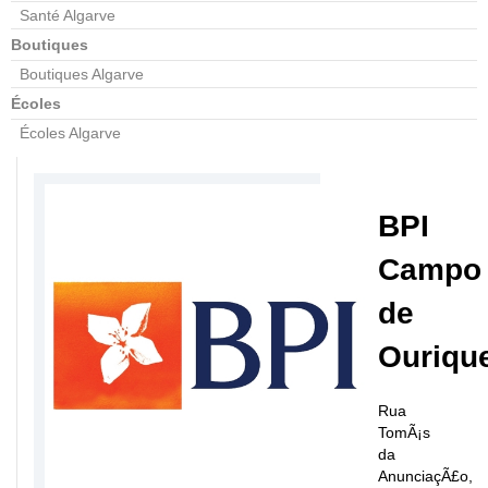
Santé Algarve
Boutiques
Boutiques Algarve
Écoles
Écoles Algarve
BPI
Campo
de
Ouriqu
Rua
TomÃ¡s
da
AnunciaçÃ£o,