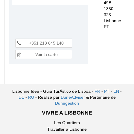
49B
1350-
323
Lisbonne
PT
+351 213 845 140
Voir la carte
Lisbonne Idée - Guia TurÃ­stico de Lisboa -
FR
-
PT
-
EN
-
DE
-
RU
- Réalisé par
DuneAdviser
& Partenaire de
Dunegestion
VIVRE A LISBONNE
Les Quartiers
Travailler à Lisbonne