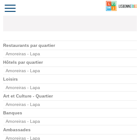
CONTACT
INVESTIR
COMPORTA
ALGARVE
LE PORTUGAL
Toggle
navigation
Restaurants par quartier
Amoreiras - Lapa
Hôtels par quartier
Amoreiras - Lapa
Loisirs
Amoreiras - Lapa
Art et Culture - Quartier
Amoreiras - Lapa
Banques
Amoreiras - Lapa
Ambassades
Amoreiras - Lapa