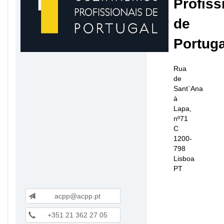
Profiss
de
Portuga
Rua
de
Sant`Ana
à
Lapa,
nº71
C
1200-
798
Lisboa
PT
acpp@acpp.pt
+351 21 362 27 05