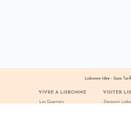
Lisbonne Idée - Guia TurÃ
VIVRE A LISBONNE
VISITER L
Les Quartiers
Découvrir Lisb
Travailler à Lisbonne
Activités
Liste Hôtels
Liste Restaura