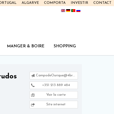
PORTUGAL
ALGARVE
COMPORTA
INVESTIR
CONTACT
MANGER & BOIRE
SHOPPING
tudos
CampodeOurique@4brain.pt
+351 213 889 484
Voir la carte
Site internet