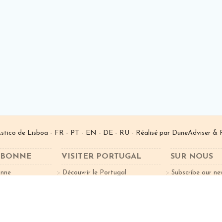
­stico de Lisboa -
FR
-
PT
-
EN
-
DE
-
RU
- Réalisé par
DuneAdviser
& 
ISBONNE
VISITER PORTUGAL
SUR NOUS
onne
Découvrir le Portugal
Subscribe our ne
Curiosités
Villes à Vister
nts
Nord du Portugal