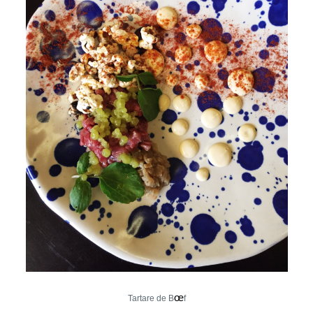
œ
Tartare de B
f