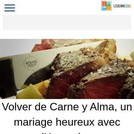
CONTACT
INVESTIR
COMPORTA
ALGARVE
LE PORTUGAL
Toggle
navigation
Volver de Carne y Alma, un
mariage heureux avec