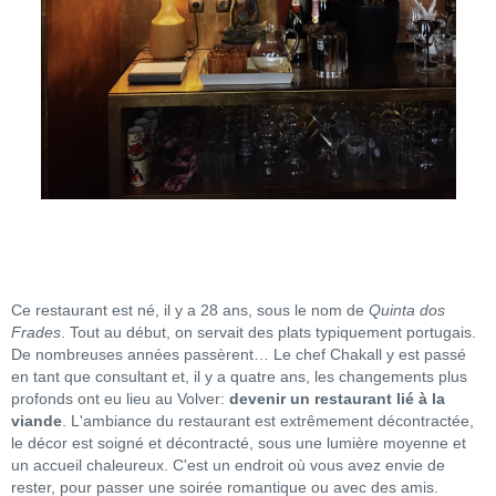
Ce restaurant est né, il y a 28 ans, sous le nom de
Quinta dos
Frades
. Tout au début, on servait des plats typiquement portugais.
De nombreuses années passèrent… Le chef Chakall y est passé
en tant que consultant et, il y a quatre ans, les changements plus
profonds ont eu lieu au Volver:
devenir un restaurant lié à la
viande
. L'ambiance du restaurant est extrêmement décontractée,
le décor est soigné et décontracté, sous une lumière moyenne et
un accueil chaleureux. C'est un endroit où vous avez envie de
rester, pour passer une soirée romantique ou avec des amis.