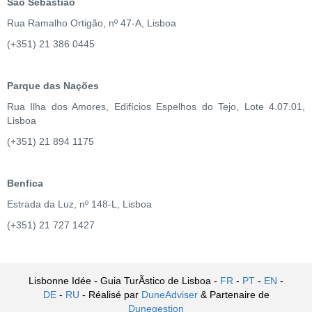
São Sebastião
Rua Ramalho Ortigão, nº 47-A, Lisboa
(+351) 21 386 0445
Parque das Nações
Rua Ilha dos Amores, Edifícios Espelhos do Tejo, Lote 4.07.01,
Lisboa
(+351) 21 894 1175
Benfica
Estrada da Luz, nº 148-L, Lisboa
(+351) 21 727 1427
Lisbonne Idée - Guia TurÃ­stico de Lisboa -
FR
-
PT
-
EN
-
DE
-
RU
- Réalisé par
DuneAdviser
& Partenaire de
Dunegestion