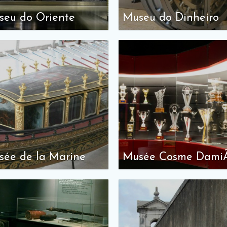
seu do Oriente
Museu do Dinheiro
sée de la Marine
Musée Cosme Dami