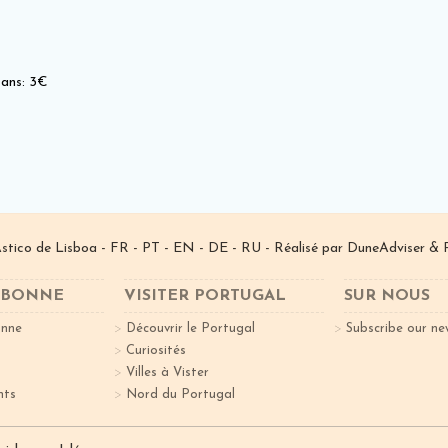
 ans: 3€
­stico de Lisboa -
FR
-
PT
-
EN
-
DE
-
RU
- Réalisé par
DuneAdviser
& 
ISBONNE
VISITER PORTUGAL
SUR NOUS
onne
Découvrir le Portugal
Subscribe our ne
Curiosités
Villes à Vister
nts
Nord du Portugal