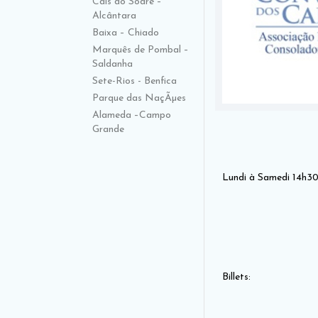
Cais do Sodré –
Alcântara
Baixa – Chiado
Marquês de Pombal –
Saldanha
Sete-Rios - Benfica
Parque das NaçÃµes
Alameda –Campo
Grande
Lundi à Samedi 14h3
Billets: