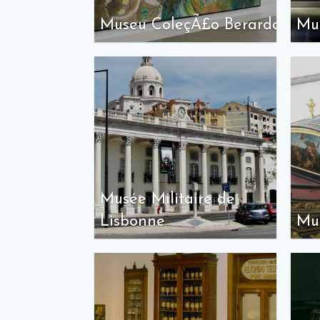
Museu ColeçÃ£o Berardo
Mu
Musée Militaire de
Lisbonne
Mu