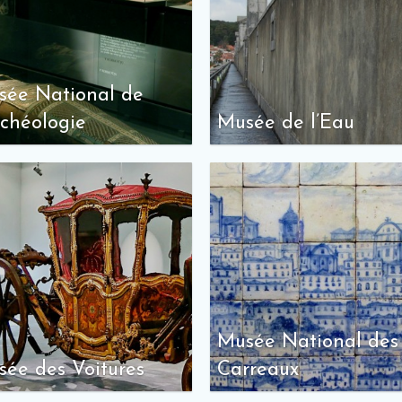
sée National de
rchéologie
Musée de l’Eau
Musée National des
ée des Voitures
Carreaux