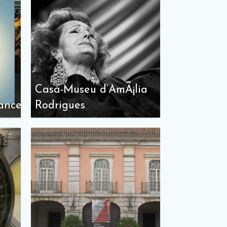
Casa-Museu d’AmÃ¡lia
ance
Rodrigues