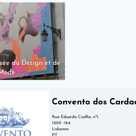
sée du Design et de
 Mode
Convento dos Carda
Rua Eduardo Coelho, nº1.
1200 -164
Lisbonne
PT