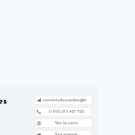
es
conventodoscardais@net.vodafone.pt
(+351) 213 427 525
Voir la carte
Site internet