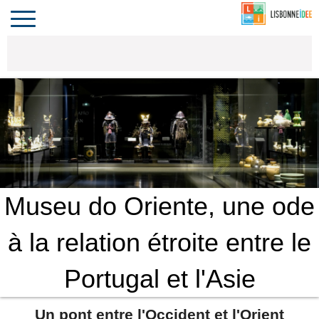
CONTACT
INVESTIR
COMPORTA
ALGARVE
LE PORTUGAL
Toggle
navigation
Museu do Oriente, une ode
à la relation étroite entre le
Portugal et l'Asie
Un pont entre l'Occident et l'Orient