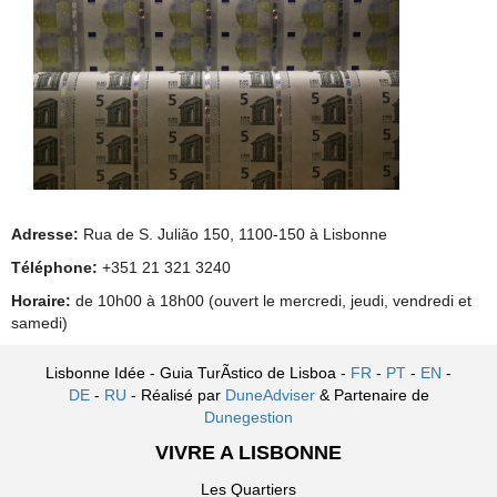
Adresse:
Rua de S. Julião 150, 1100-150 à Lisbonne
Téléphone:
+351 21 321 3240
Horaire:
de 10h00 à 18h00 (ouvert le mercredi, jeudi, vendredi et
samedi)
Lisbonne Idée - Guia TurÃ­stico de Lisboa -
FR
-
PT
-
EN
-
DE
-
RU
- Réalisé par
DuneAdviser
& Partenaire de
Dunegestion
VIVRE A LISBONNE
Les Quartiers