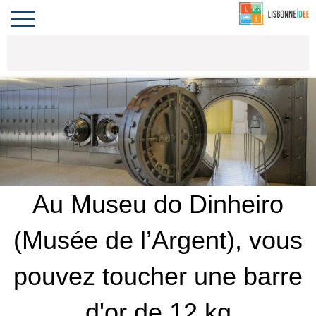
CONTACT
INVESTIR
COMPORTA
ALGARVE
LE PORTUGAL
Toggle
navigation
Au Museu do Dinheiro
(Musée de l’Argent), vous
pouvez toucher une barre
d'or de 12 kg