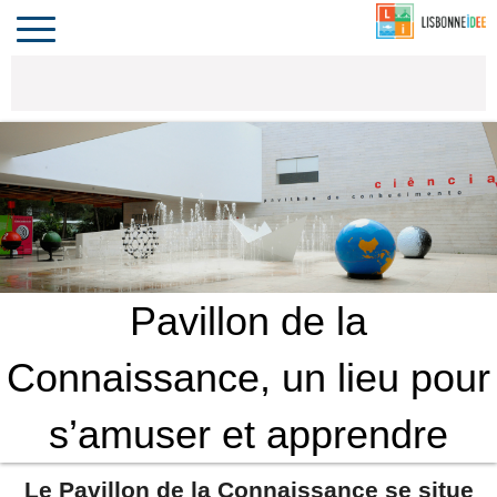
CONTACT
INVESTIR
COMPORTA
ALGARVE
LE PORTUGAL
Toggle
navigation
Pavillon de la
Connaissance, un lieu pour
s’amuser et apprendre
Le Pavillon de la Connaissance se situe