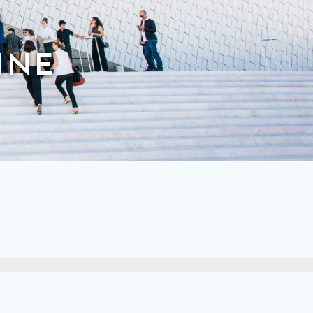
U
NNE