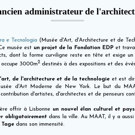
'ancien administrateur de l'archi
a e Tecnologia
(Musée d'Art, d'Architecture et de Techn
. Ce musée est
un projet de la Fondation EDP
et travai
ts, dont la forme curviligne reste en tête et exige u
2
nt occupe 3000m
destinés à des expositions et des évé
art, de l'architecture et de la technologie
et est di
u Musée d'Art Moderne de New York. Le but du MA
contribution d'artistes, d'architectes et de penseurs co
re offrir à Lisbonne
un nouvel élan culturel et pay
er obligatoirement
dans la ville. Au MAAT, il y a aussi
e Tage
dans son immensité.