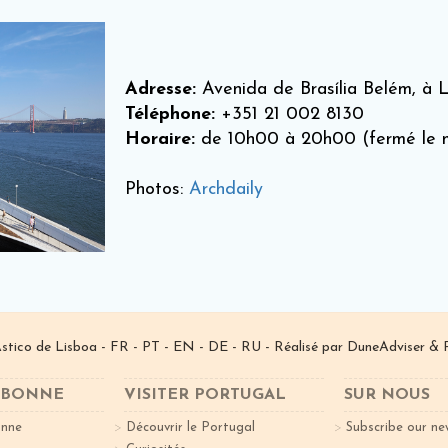
Adresse:
Avenida de Brasília Belém, à 
Téléphone:
+351 21 002 8130
Horaire:
de 10h00 à 20h00 (fermé le 
Photos:
Archdaily
­stico de Lisboa -
FR
-
PT
-
EN
-
DE
-
RU
- Réalisé par
DuneAdviser
& 
ISBONNE
VISITER PORTUGAL
SUR NOUS
onne
Découvrir le Portugal
Subscribe our ne