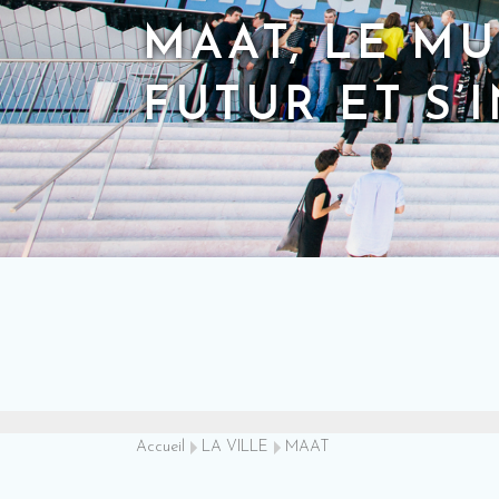
MAAT, LE MU
FUTUR ET S’
Accueil
LA VILLE
MAAT